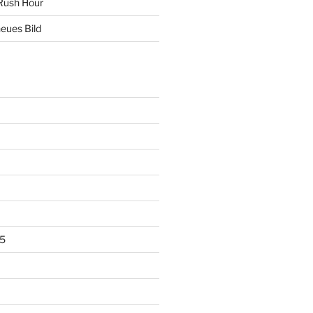
Rush Hour
eues Bild
5