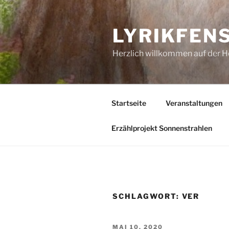
Zum
Inhalt
LYRIKFEN
springen
Herzlich willkommen auf der 
Startseite
Veranstaltungen
Erzählprojekt Sonnenstrahlen
SCHLAGWORT:
VER
VERÖFFENTLICHT
MAI 10, 2020