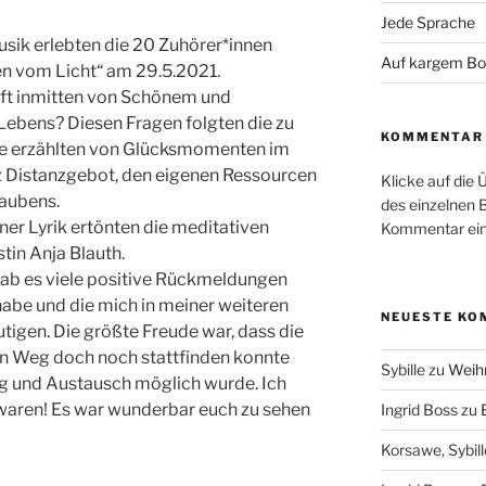
Jede Sprache
usik erlebten die 20 Zuhörer*innen
Auf kargem B
n vom Licht“ am 29.5.2021.
aft inmitten von Schönem und
ebens? Diesen Fragen folgten die zu
KOMMENTAR 
ie erzählten von Glücksmomenten im
tz Distanzgebot, den eigenen Ressourcen
Klicke auf die 
laubens.
des einzelnen 
er Lyrik ertönten die meditativen
Kommentar ein
tin Anja Blauth.
ab es viele positive Rückmeldungen
 habe und die mich in meiner weiteren
NEUESTE KO
tigen. Die größte Freude war, dass die
en Weg doch noch stattfinden konnte
Sybille
zu
Weih
g und Austausch möglich wurde. Ich
i waren! Es war wunderbar euch zu sehen
Ingrid Boss
zu
Korsawe, Sybill