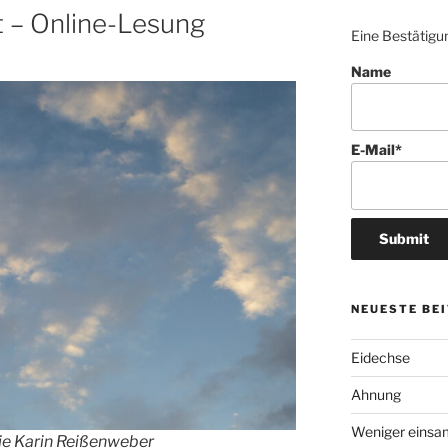
t – Online-Lesung
Eine Bestätigun
Name
E-Mail*
NEUESTE BE
Eidechse
Ahnung
Weniger einsa
ie Karin Reißenweber