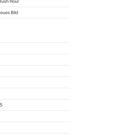
Rush Hour
eues Bild
5