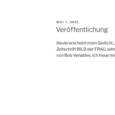
VERÖFFENTLICHT
MAI 7, 2021
AM
Veröffentlichung
Heute erscheint mein Gedicht 
Zeitschrift BILD der FRAU, seh
von Bob Venables. Ich freue mi