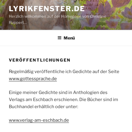
Zum
LYRIKFENSTER.DE
Inhalt
Herzlich willkommen auf der Homepage von Christine
springen
Ruppert…
Menü
VERÖFFENTLICHUNGEN
Regelmäßig veröffentliche ich Gedichte auf der Seite
www.gottessprache.de
Einige meiner Gedichte sind in Anthologien des
Verlags am Eschbach erschienen. Die Bücher sind im
Buchhandel erhältlich oder unter:
www.verlag-am-eschbach.de