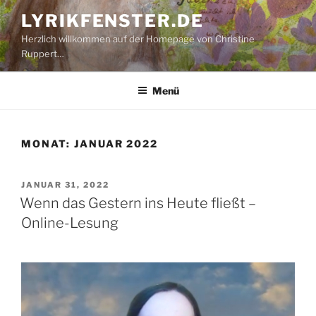
Zum
LYRIKFENSTER.DE
Inhalt
Herzlich willkommen auf der Homepage von Christine
springen
Ruppert…
Menü
MONAT:
JANUAR 2022
VERÖFFENTLICHT
JANUAR 31, 2022
AM
Wenn das Gestern ins Heute fließt –
Online-Lesung