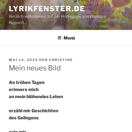
Zum
LYRIKFENSTER.DE
Inhalt
Herzlich willkommen auf der Homepage von Christine
springen
Ruppert…
Menü
VERÖFFENTLICHT
MAI 14, 2023
VON
CHRISTINE
AM
Mein neues Bild
An trüben Tagen
erinnere mich
an mein blühendes Leben
erzähl mir Geschichten
des Gelingens