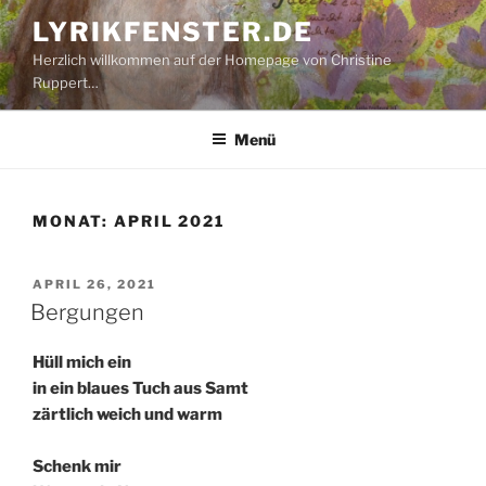
Zum
LYRIKFENSTER.DE
Inhalt
Herzlich willkommen auf der Homepage von Christine
springen
Ruppert…
Menü
MONAT:
APRIL 2021
VERÖFFENTLICHT
APRIL 26, 2021
AM
Bergungen
Hüll mich ein
in ein blaues Tuch aus Samt
zärtlich weich und warm
Schenk mir