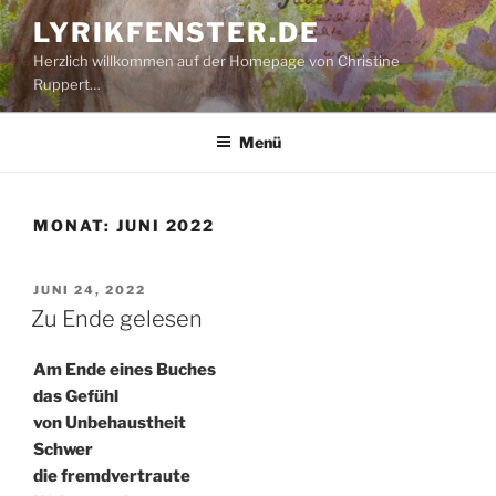
Zum
LYRIKFENSTER.DE
Inhalt
Herzlich willkommen auf der Homepage von Christine
springen
Ruppert…
Menü
MONAT:
JUNI 2022
VERÖFFENTLICHT
JUNI 24, 2022
AM
Zu Ende gelesen
Am Ende eines Buches
das Gefühl
von Unbehaustheit
Schwer
die fremdvertraute