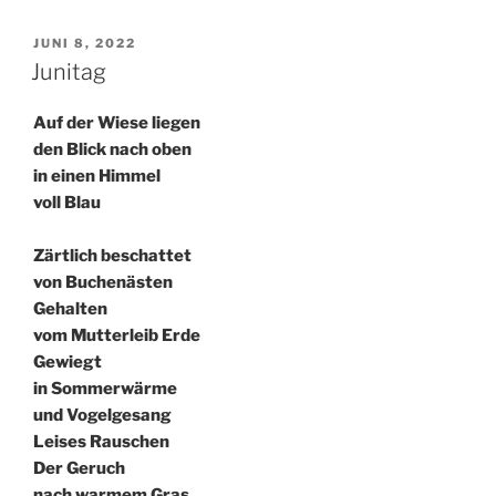
VERÖFFENTLICHT
JUNI 8, 2022
AM
Junitag
Auf der Wiese liegen
den Blick nach oben
in einen Himmel
voll Blau
Zärtlich beschattet
von Buchenästen
Gehalten
vom Mutterleib Erde
Gewiegt
in Sommerwärme
und Vogelgesang
Leises Rauschen
Der Geruch
nach warmem Gras